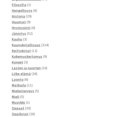
1
tuotetta
Filosofia
1
tuote
8
Hengellisyys
8
29
tuotetta
Historia
29
9
tuotetta
Huumori
9
tuotetta
6
Hyvinvointi
6
52
tuotetta
Jännitys
52
3
tuotetta
Kauhu
3
tuotetta
324
Kaunokirjallisuus
324
12
tuotetta
Keittokirjat
12
tuotetta
9
Kokemuskertomus
9
3
tuotetta
Koneet
3
tuotetta
16
Lasten ja nuorten
16
26
tuotetta
Liike-elämä
26
6
tuotetta
Luonto
6
tuotetta
11
Matkailu
11
tuotetta
5
Mielenterveys
5
5
tuotetta
Mieli
5
tuotetta
1
Musiikki
1
tuote
30
Oppaat
30
tuotetta
28
Oppikirjat
28