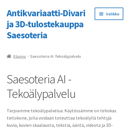
Antikvariaatti-Divari
Siirry
Siirry
Valikko
navigointiin
sisältöön
ja 3D-tulostekauppa
Saesoteria
Etusivu
Etusivu
Saesoteria AI -Tekoälypalvelu
3D-tulostuspalvelumme
Saesoteria AI -
Kassa
Tekoälypalvelu
Kaupan ohje
Kauppa
Tarjoamme tekoälypalvelua. Käytössämme on tehokas
tietokone, jolla voidaan toteuttaa tekoälyllä tehtyjä
Ostoskori
kuvia, kuvien skaalausta, tekstiä, ääntä, videota ja 3D-