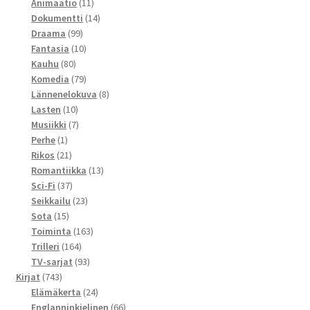
tuotetta
11
Animaatio
11
tuotetta
14
Dokumentti
14
99
tuotetta
Draama
99
tuotetta
10
Fantasia
10
80
tuotetta
Kauhu
80
tuotetta
79
Komedia
79
tuotetta
8
Lännenelokuva
8
10
tuotetta
Lasten
10
tuotetta
7
Musiikki
7
1
tuotetta
Perhe
1
tuote
21
Rikos
21
tuotetta
13
Romantiikka
13
37
tuotetta
Sci-Fi
37
tuotetta
23
Seikkailu
23
15
tuotetta
Sota
15
tuotetta
163
Toiminta
163
164
tuotetta
Trilleri
164
tuotetta
93
TV-sarjat
93
743
tuotetta
Kirjat
743
tuotetta
24
Elämäkerta
24
tuotetta
66
Englanninkielinen
66