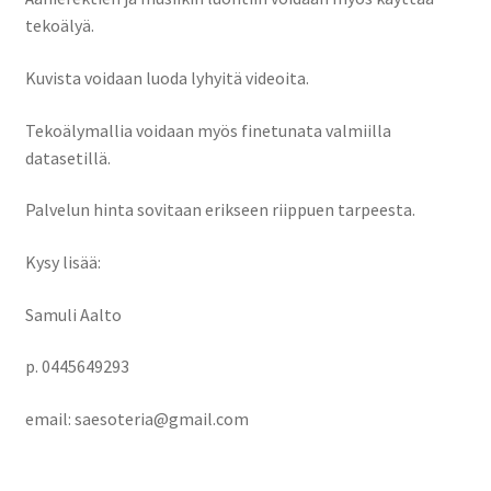
tekoälyä.
Kuvista voidaan luoda lyhyitä videoita.
Tekoälymallia voidaan myös finetunata valmiilla
datasetillä.
Palvelun hinta sovitaan erikseen riippuen tarpeesta.
Kysy lisää:
Samuli Aalto
p. 0445649293
email:
saesoteria@gmail.com