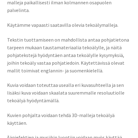
malleja paikallisesti ilman kolmannen osapuolen
palvelinta.
Saesoteria AI -Tekoälypalvelu
Käytämme vapaasti saatavilla olevia tekoälymalleja.
Tilauksen peruutus
Tekstin tuottamiseen on mahdollista antaa pohjatietona
Toimitusehdot
tarpeen mukaan taustamateriaalia tekoälylle, ja näitä
pohjatekstejä hyödyntäen antaa tekoälylle kysymyksiä,
Yhteystiedot
joihin tekoäly vastaa pohjatiedoin. Käytettävissä olevat
mallit toimivat englannin- ja suomenkielellä.
Kuvia voidaan toteuttaa usealla eri kuvasuhteella ja sen
lisäksi kuva voidaan skaalata suuremmalle resoluutiolle
tekoälyä hyödyntämällä.
Kuvien pohjalta voidaan tehdä 3D-malleja tekoälyä
käyttäen.
Ääniefektien ja musiikin luontiin voidaan myös käyttää