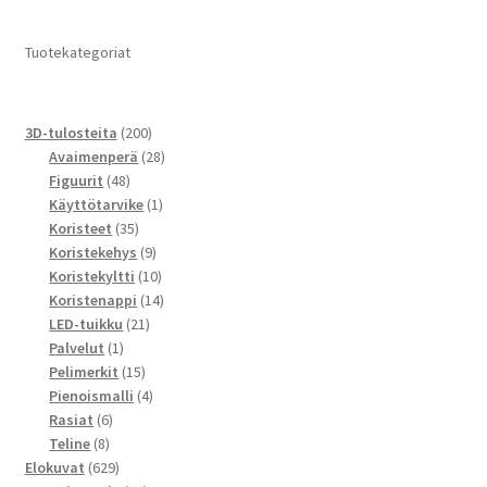
Tuotekategoriat
200
3D-tulosteita
200
tuotetta
28
Avaimenperä
28
48
tuotetta
Figuurit
48
tuotetta
1
Käyttötarvike
1
35
tuote
Koristeet
35
tuotetta
9
Koristekehys
9
tuotetta
10
Koristekyltti
10
tuotetta
14
Koristenappi
14
21
tuotetta
LED-tuikku
21
1
tuotetta
Palvelut
1
tuote
15
Pelimerkit
15
tuotetta
4
Pienoismalli
4
6
tuotetta
Rasiat
6
8
tuotetta
Teline
8
tuotetta
629
Elokuvat
629