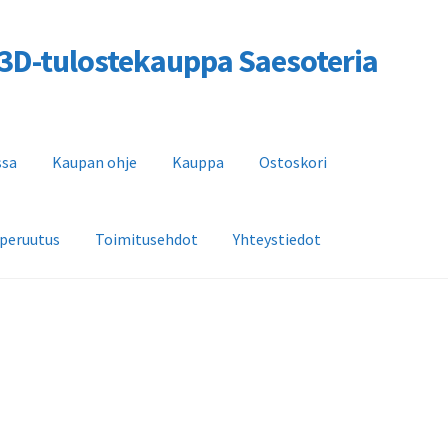
a 3D-tulostekauppa Saesoteria
ssa
Kaupan ohje
Kauppa
Ostoskori
 peruutus
Toimitusehdot
Yhteystiedot
n ohje
Kauppa
Ostoskori
Saesoteria AI -Tekoälypalvelu
dot