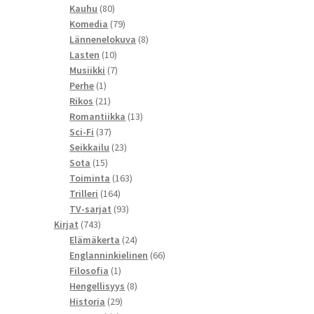
80
tuotetta
Kauhu
80
tuotetta
79
Komedia
79
tuotetta
8
Lännenelokuva
8
10
tuotetta
Lasten
10
tuotetta
7
Musiikki
7
1
tuotetta
Perhe
1
tuote
21
Rikos
21
tuotetta
13
Romantiikka
13
37
tuotetta
Sci-Fi
37
tuotetta
23
Seikkailu
23
15
tuotetta
Sota
15
tuotetta
163
Toiminta
163
164
tuotetta
Trilleri
164
tuotetta
93
TV-sarjat
93
743
tuotetta
Kirjat
743
tuotetta
24
Elämäkerta
24
tuotetta
66
Englanninkielinen
66
1
tuotetta
Filosofia
1
tuote
8
Hengellisyys
8
29
tuotetta
Historia
29