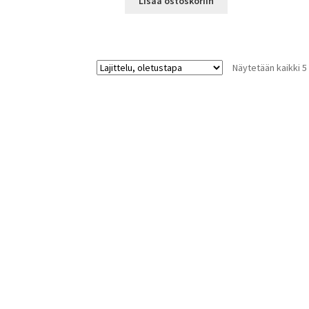
Lisää ostoskoriin
Näytetään kaikki 5