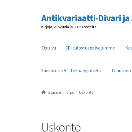
Antikvariaatti-Divari j
Siirry
Siirry
navigointiin
sisältöön
Kirjoja, elokuvia ja 3D-tulosteita
Etusivu
3D-tulostuspalvelumme
Ka
Saesoteria AI -Tekoälypalvelu
Tilauksen
Etusivu
3D-tulostuspalvelumme
Kassa
Kaupa
Etusivu
Kirjat
Uskonto
Tilauksen peruutus
Toimitusehdot
Yhteystie
Uskonto