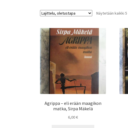
Näytetään kaikki 5
Agrippa – eli erään maagikon
matka, Sirpa Mäkelä
6,00
€