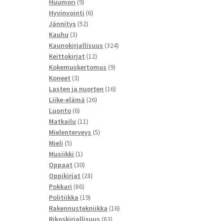
9
tuotetta
Huumori
9
tuotetta
6
Hyvinvointi
6
52
tuotetta
Jännitys
52
3
tuotetta
Kauhu
3
tuotetta
324
Kaunokirjallisuus
324
12
tuotetta
Keittokirjat
12
tuotetta
9
Kokemuskertomus
9
3
tuotetta
Koneet
3
tuotetta
16
Lasten ja nuorten
16
26
tuotetta
Liike-elämä
26
6
tuotetta
Luonto
6
tuotetta
11
Matkailu
11
tuotetta
5
Mielenterveys
5
5
tuotetta
Mieli
5
tuotetta
1
Musiikki
1
tuote
30
Oppaat
30
tuotetta
28
Oppikirjat
28
86
tuotetta
Pokkari
86
tuotetta
19
Politiikka
19
tuotetta
16
Rakennustekniikka
16
83
tuotetta
Rikoskirjallisuus
83