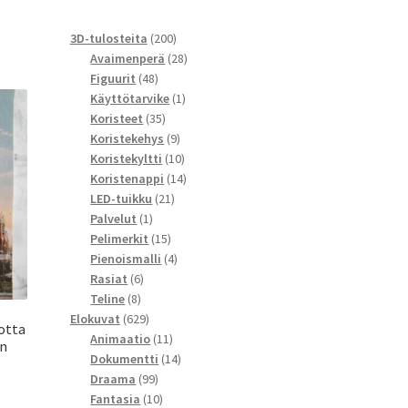
200
3D-tulosteita
200
tuotetta
28
Avaimenperä
28
48
tuotetta
Figuurit
48
tuotetta
1
Käyttötarvike
1
35
tuote
Koristeet
35
tuotetta
9
Koristekehys
9
tuotetta
10
Koristekyltti
10
tuotetta
14
Koristenappi
14
21
tuotetta
LED-tuikku
21
1
tuotetta
Palvelut
1
tuote
15
Pelimerkit
15
tuotetta
4
Pienoismalli
4
6
tuotetta
Rasiat
6
8
tuotetta
Teline
8
tuotetta
629
Elokuvat
629
otta
tuotetta
11
Animaatio
11
en
tuotetta
14
Dokumentti
14
99
tuotetta
Draama
99
tuotetta
10
Fantasia
10