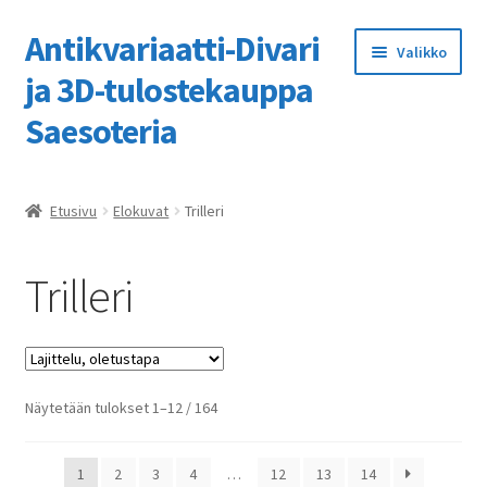
Antikvariaatti-Divari
Siirry
Siirry
Valikko
navigointiin
sisältöön
ja 3D-tulostekauppa
Saesoteria
Etusivu
Etusivu
Elokuvat
Trilleri
3D-tulostuspalvelumme
Trilleri
Kassa
Kaupan ohje
Näytetään tulokset 1–12 / 164
Kauppa
Ostoskori
1
2
3
4
…
12
13
14