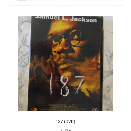
Saesoteria AI -Tekoälypalvelu
Tilauksen peruutus
Toimitusehdot
Yhteystiedot
187 (DVD)
3,00
€