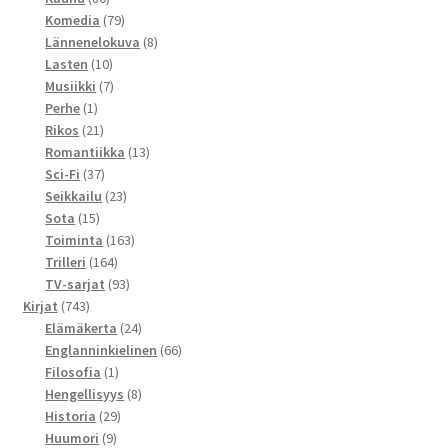
tuotetta
79
Komedia
79
tuotetta
8
Lännenelokuva
8
10
tuotetta
Lasten
10
tuotetta
7
Musiikki
7
1
tuotetta
Perhe
1
tuote
21
Rikos
21
tuotetta
13
Romantiikka
13
37
tuotetta
Sci-Fi
37
tuotetta
23
Seikkailu
23
15
tuotetta
Sota
15
tuotetta
163
Toiminta
163
164
tuotetta
Trilleri
164
tuotetta
93
TV-sarjat
93
743
tuotetta
Kirjat
743
tuotetta
24
Elämäkerta
24
tuotetta
66
Englanninkielinen
66
1
tuotetta
Filosofia
1
tuote
8
Hengellisyys
8
29
tuotetta
Historia
29
9
tuotetta
Huumori
9