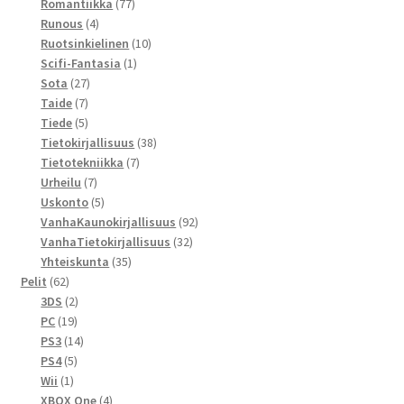
77
tuotetta
Romantiikka
77
4
tuotetta
Runous
4
tuotetta
10
Ruotsinkielinen
10
1
tuotetta
Scifi-Fantasia
1
27
tuote
Sota
27
7
tuotetta
Taide
7
tuotetta
5
Tiede
5
tuotetta
38
Tietokirjallisuus
38
7
tuotetta
Tietotekniikka
7
7
tuotetta
Urheilu
7
tuotetta
5
Uskonto
5
tuotetta
92
VanhaKaunokirjallisuus
92
32
tuotetta
VanhaTietokirjallisuus
32
35
tuotetta
Yhteiskunta
35
62
tuotetta
Pelit
62
tuotetta
2
3DS
2
19
tuotetta
PC
19
tuotetta
14
PS3
14
5
tuotetta
PS4
5
1
tuotetta
Wii
1
tuote
4
XBOX One
4