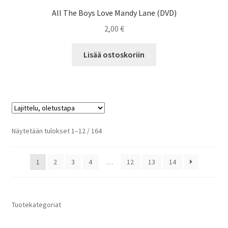
All The Boys Love Mandy Lane (DVD)
2,00
€
Lisää ostoskoriin
Näytetään tulokset 1–12 / 164
1
2
3
4
…
12
13
14
Tuotekategoriat