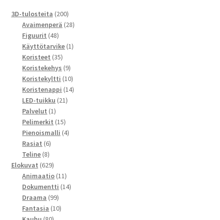
200
3D-tulosteita
200
tuotetta
28
Avaimenperä
28
48
tuotetta
Figuurit
48
tuotetta
1
Käyttötarvike
1
35
tuote
Koristeet
35
tuotetta
9
Koristekehys
9
tuotetta
10
Koristekyltti
10
tuotetta
14
Koristenappi
14
21
tuotetta
LED-tuikku
21
1
tuotetta
Palvelut
1
tuote
15
Pelimerkit
15
tuotetta
4
Pienoismalli
4
6
tuotetta
Rasiat
6
8
tuotetta
Teline
8
tuotetta
629
Elokuvat
629
tuotetta
11
Animaatio
11
tuotetta
14
Dokumentti
14
99
tuotetta
Draama
99
tuotetta
10
Fantasia
10
80
tuotetta
Kauhu
80