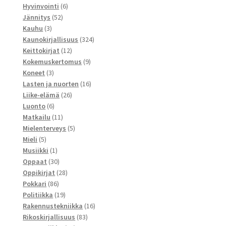
tuotetta
6
Hyvinvointi
6
52
tuotetta
Jännitys
52
3
tuotetta
Kauhu
3
tuotetta
324
Kaunokirjallisuus
324
12
tuotetta
Keittokirjat
12
tuotetta
9
Kokemuskertomus
9
3
tuotetta
Koneet
3
tuotetta
16
Lasten ja nuorten
16
26
tuotetta
Liike-elämä
26
6
tuotetta
Luonto
6
tuotetta
11
Matkailu
11
tuotetta
5
Mielenterveys
5
5
tuotetta
Mieli
5
tuotetta
1
Musiikki
1
tuote
30
Oppaat
30
tuotetta
28
Oppikirjat
28
86
tuotetta
Pokkari
86
tuotetta
19
Politiikka
19
tuotetta
16
Rakennustekniikka
16
83
tuotetta
Rikoskirjallisuus
83