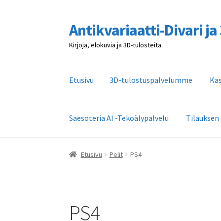
Antikvariaatti-Divari j
Siirry
Siirry
navigointiin
sisältöön
Kirjoja, elokuvia ja 3D-tulosteita
Etusivu
3D-tulostuspalvelumme
Ka
Saesoteria AI -Tekoälypalvelu
Tilauksen
Etusivu
3D-tulostuspalvelumme
Kassa
Kaupa
Etusivu
Pelit
PS4
Tilauksen peruutus
Toimitusehdot
Yhteystie
PS4