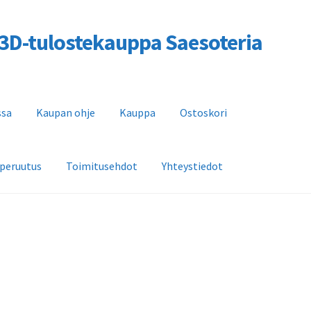
a 3D-tulostekauppa Saesoteria
ssa
Kaupan ohje
Kauppa
Ostoskori
 peruutus
Toimitusehdot
Yhteystiedot
n ohje
Kauppa
Ostoskori
Saesoteria AI -Tekoälypalvelu
dot