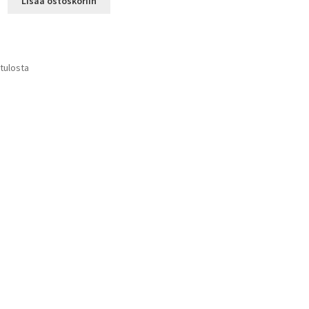
Lisää ostoskoriin
 tulosta