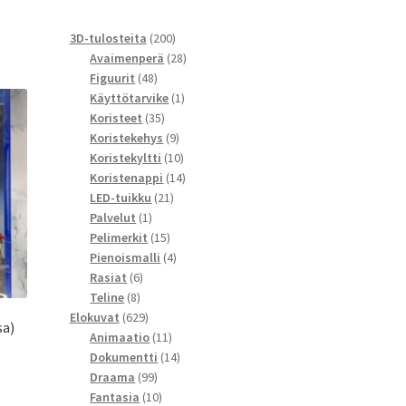
200
3D-tulosteita
200
tuotetta
28
Avaimenperä
28
48
tuotetta
Figuurit
48
tuotetta
1
Käyttötarvike
1
35
tuote
Koristeet
35
tuotetta
9
Koristekehys
9
tuotetta
10
Koristekyltti
10
tuotetta
14
Koristenappi
14
21
tuotetta
LED-tuikku
21
1
tuotetta
Palvelut
1
tuote
15
Pelimerkit
15
tuotetta
4
Pienoismalli
4
6
tuotetta
Rasiat
6
8
tuotetta
Teline
8
tuotetta
629
Elokuvat
629
sa)
tuotetta
11
Animaatio
11
tuotetta
14
Dokumentti
14
99
tuotetta
Draama
99
tuotetta
10
Fantasia
10