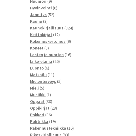
9
tuotetta
Huumori
9
tuotetta
6
Hyvinvointi
6
52
tuotetta
Jännitys
52
3
tuotetta
Kauhu
3
tuotetta
324
Kaunokirjallisuus
324
12
tuotetta
Keittokirjat
12
tuotetta
9
Kokemuskertomus
9
3
tuotetta
Koneet
3
tuotetta
16
Lasten ja nuorten
16
26
tuotetta
Liike-elämä
26
6
tuotetta
Luonto
6
tuotetta
11
Matkailu
11
tuotetta
5
Mielenterveys
5
5
tuotetta
Mieli
5
tuotetta
1
Musiikki
1
tuote
30
Oppaat
30
tuotetta
28
Oppikirjat
28
86
tuotetta
Pokkari
86
tuotetta
19
Politiikka
19
tuotetta
16
Rakennustekniikka
16
83
tuotetta
Rikoskirjallisuus
83