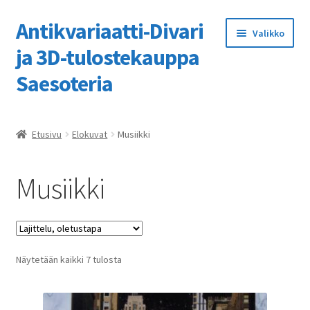
Antikvariaatti-Divari
Siirry
Siirry
Valikko
navigointiin
sisältöön
ja 3D-tulostekauppa
Saesoteria
Etusivu
Etusivu
Elokuvat
Musiikki
3D-tulostuspalvelumme
Musiikki
Kassa
Kaupan ohje
Näytetään kaikki 7 tulosta
Kauppa
Ostoskori