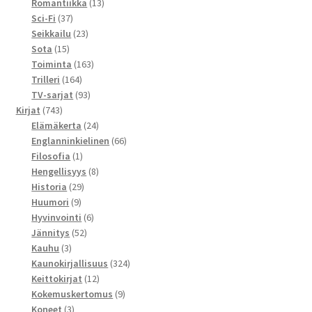
tuotetta
13
Romantiikka
13
37
tuotetta
Sci-Fi
37
tuotetta
23
Seikkailu
23
15
tuotetta
Sota
15
tuotetta
163
Toiminta
163
164
tuotetta
Trilleri
164
tuotetta
93
TV-sarjat
93
743
tuotetta
Kirjat
743
tuotetta
24
Elämäkerta
24
tuotetta
66
Englanninkielinen
66
1
tuotetta
Filosofia
1
tuote
8
Hengellisyys
8
29
tuotetta
Historia
29
9
tuotetta
Huumori
9
tuotetta
6
Hyvinvointi
6
52
tuotetta
Jännitys
52
3
tuotetta
Kauhu
3
tuotetta
324
Kaunokirjallisuus
324
12
tuotetta
Keittokirjat
12
tuotetta
9
Kokemuskertomus
9
3
tuotetta
Koneet
3