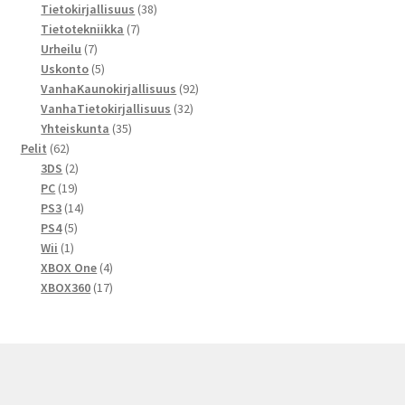
tuotetta
38
Tietokirjallisuus
38
7
tuotetta
Tietotekniikka
7
7
tuotetta
Urheilu
7
tuotetta
5
Uskonto
5
tuotetta
92
VanhaKaunokirjallisuus
92
32
tuotetta
VanhaTietokirjallisuus
32
35
tuotetta
Yhteiskunta
35
62
tuotetta
Pelit
62
tuotetta
2
3DS
2
19
tuotetta
PC
19
tuotetta
14
PS3
14
5
tuotetta
PS4
5
1
tuotetta
Wii
1
tuote
4
XBOX One
4
tuotetta
17
XBOX360
17
tuotetta