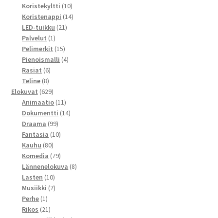
tuotetta
10
Koristekyltti
10
tuotetta
14
Koristenappi
14
21
tuotetta
LED-tuikku
21
1
tuotetta
Palvelut
1
tuote
15
Pelimerkit
15
tuotetta
4
Pienoismalli
4
6
tuotetta
Rasiat
6
8
tuotetta
Teline
8
tuotetta
629
Elokuvat
629
tuotetta
11
Animaatio
11
tuotetta
14
Dokumentti
14
99
tuotetta
Draama
99
tuotetta
10
Fantasia
10
80
tuotetta
Kauhu
80
tuotetta
79
Komedia
79
tuotetta
8
Lännenelokuva
8
10
tuotetta
Lasten
10
tuotetta
7
Musiikki
7
1
tuotetta
Perhe
1
tuote
21
Rikos
21