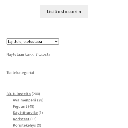
Lisää ostoskoriin
Näytetään kaikki 7 tulosta
Tuotekategoriat
200
3D-tulosteita
200
tuotetta
28
Avaimenperä
28
48
tuotetta
Figuurit
48
tuotetta
1
Käyttötarvike
1
35
tuote
Koristeet
35
tuotetta
9
Koristekehys
9