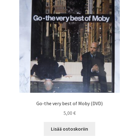
Saesoteria AI -Tekoälypalvelu
Tilauksen peruutus
Toimitusehdot
Yhteystiedot
Go-the very best of Moby (DVD)
5,00
€
Lisää ostoskoriin