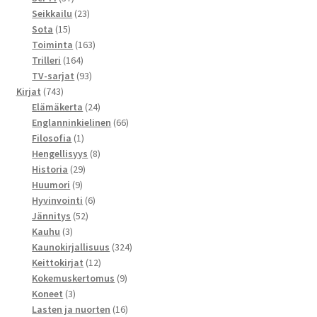
tuotetta
23
Seikkailu
23
15
tuotetta
Sota
15
tuotetta
163
Toiminta
163
164
tuotetta
Trilleri
164
tuotetta
93
TV-sarjat
93
743
tuotetta
Kirjat
743
tuotetta
24
Elämäkerta
24
tuotetta
66
Englanninkielinen
66
1
tuotetta
Filosofia
1
tuote
8
Hengellisyys
8
29
tuotetta
Historia
29
9
tuotetta
Huumori
9
tuotetta
6
Hyvinvointi
6
52
tuotetta
Jännitys
52
3
tuotetta
Kauhu
3
tuotetta
324
Kaunokirjallisuus
324
12
tuotetta
Keittokirjat
12
tuotetta
9
Kokemuskertomus
9
3
tuotetta
Koneet
3
tuotetta
16
Lasten ja nuorten
16