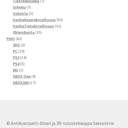
7
tuotetta
Tietotekniikka
7
7
tuotetta
Urheilu
7
tuotetta
5
Uskonto
5
tuotetta
92
VanhaKaunokirjallisuus
92
32
tuotetta
VanhaTietokirjallisuus
32
35
tuotetta
Yhteiskunta
35
62
tuotetta
Pelit
62
tuotetta
2
3DS
2
19
tuotetta
PC
19
tuotetta
14
PS3
14
5
tuotetta
PS4
5
1
tuotetta
Wii
1
tuote
4
XBOX One
4
tuotetta
17
XBOX360
17
tuotetta
© Antikvariaatti-Divari ja 3D-tulostekauppa Saesoteria