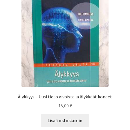
Saesoteria AI -Tekoälypalvelu
Tilauksen peruutus
Toimitusehdot
Yhteystiedot
Älykkyys – Uusi tieto aivoista ja älykkäät koneet
15,00
€
Lisää ostoskoriin