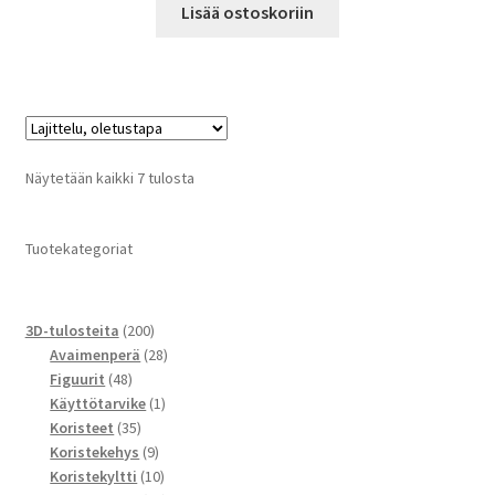
Lisää ostoskoriin
Näytetään kaikki 7 tulosta
Tuotekategoriat
200
3D-tulosteita
200
tuotetta
28
Avaimenperä
28
48
tuotetta
Figuurit
48
tuotetta
1
Käyttötarvike
1
35
tuote
Koristeet
35
tuotetta
9
Koristekehys
9
tuotetta
10
Koristekyltti
10