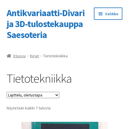
Antikvariaatti-Divari
Siirry
Siirry
Valikko
navigointiin
sisältöön
ja 3D-tulostekauppa
Saesoteria
Etusivu
Etusivu
Kirjat
Tietotekniikka
3D-tulostuspalvelumme
Tietotekniikka
Kassa
Kaupan ohje
Näytetään kaikki 7 tulosta
Kauppa
Ostoskori