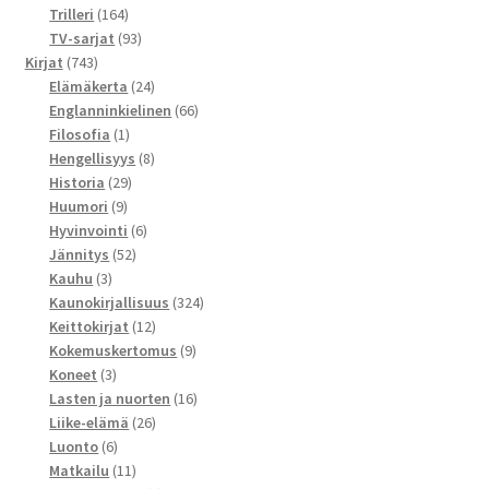
164
tuotetta
Trilleri
164
tuotetta
93
TV-sarjat
93
743
tuotetta
Kirjat
743
tuotetta
24
Elämäkerta
24
tuotetta
66
Englanninkielinen
66
1
tuotetta
Filosofia
1
tuote
8
Hengellisyys
8
29
tuotetta
Historia
29
9
tuotetta
Huumori
9
tuotetta
6
Hyvinvointi
6
52
tuotetta
Jännitys
52
3
tuotetta
Kauhu
3
tuotetta
324
Kaunokirjallisuus
324
12
tuotetta
Keittokirjat
12
tuotetta
9
Kokemuskertomus
9
3
tuotetta
Koneet
3
tuotetta
16
Lasten ja nuorten
16
26
tuotetta
Liike-elämä
26
6
tuotetta
Luonto
6
tuotetta
11
Matkailu
11