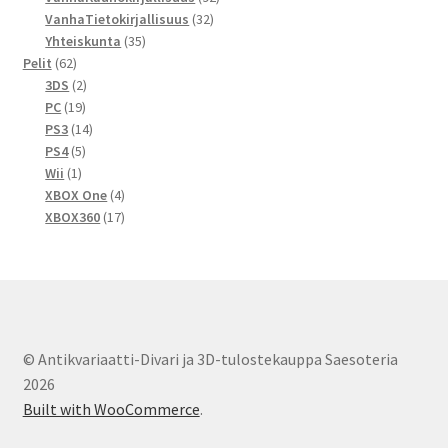
32
tuotetta
VanhaTietokirjallisuus
32
35
tuotetta
Yhteiskunta
35
62
tuotetta
Pelit
62
tuotetta
2
3DS
2
19
tuotetta
PC
19
tuotetta
14
PS3
14
5
tuotetta
PS4
5
1
tuotetta
Wii
1
tuote
4
XBOX One
4
tuotetta
17
XBOX360
17
tuotetta
© Antikvariaatti-Divari ja 3D-tulostekauppa Saesoteria
2026
Built with WooCommerce
.