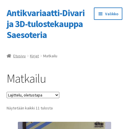
Antikvariaatti-Divari
Siirry
Siirry
Valikko
navigointiin
sisältöön
ja 3D-tulostekauppa
Saesoteria
Etusivu
Etusivu
Kirjat
Matkailu
3D-tulostuspalvelumme
Matkailu
Kassa
Kaupan ohje
Näytetään kaikki 11 tulosta
Kauppa
Ostoskori