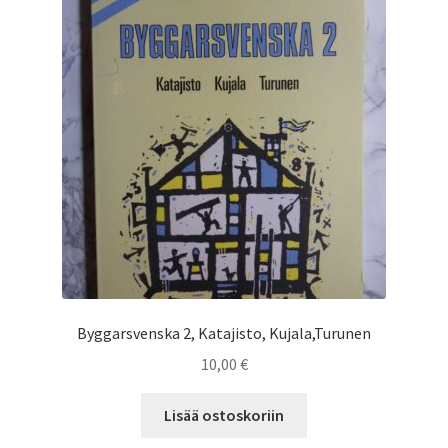
Saesoteria AI -Tekoälypalvelu
Tilauksen peruutus
Toimitusehdot
Yhteystiedot
Byggarsvenska 2, Katajisto, Kujala,Turunen
10,00
€
Lisää ostoskoriin