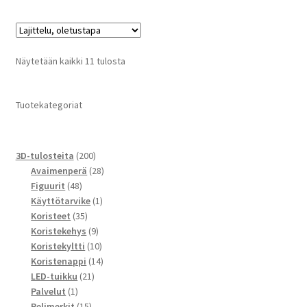
Näytetään kaikki 11 tulosta
Tuotekategoriat
200
3D-tulosteita
200
tuotetta
28
Avaimenperä
28
48
tuotetta
Figuurit
48
tuotetta
1
Käyttötarvike
1
35
tuote
Koristeet
35
tuotetta
9
Koristekehys
9
tuotetta
10
Koristekyltti
10
tuotetta
14
Koristenappi
14
21
tuotetta
LED-tuikku
21
1
tuotetta
Palvelut
1
tuote
15
Pelimerkit
15