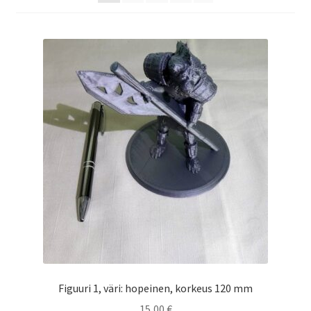
Saesoteria AI -Tekoälypalvelu
Tilauksen peruutus
Toimitusehdot
Yhteystiedot
Figuuri 1, väri: hopeinen, korkeus 120 mm
15,00
€