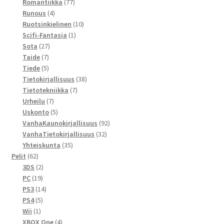
77
tuotetta
Romantiikka
77
4
tuotetta
Runous
4
tuotetta
10
Ruotsinkielinen
10
1
tuotetta
Scifi-Fantasia
1
27
tuote
Sota
27
7
tuotetta
Taide
7
tuotetta
5
Tiede
5
tuotetta
38
Tietokirjallisuus
38
7
tuotetta
Tietotekniikka
7
7
tuotetta
Urheilu
7
tuotetta
5
Uskonto
5
tuotetta
92
VanhaKaunokirjallisuus
92
32
tuotetta
VanhaTietokirjallisuus
32
35
tuotetta
Yhteiskunta
35
62
tuotetta
Pelit
62
tuotetta
2
3DS
2
19
tuotetta
PC
19
tuotetta
14
PS3
14
5
tuotetta
PS4
5
1
tuotetta
Wii
1
tuote
4
XBOX One
4