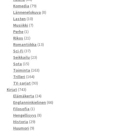
tuotetta
79
Komedia
79
tuotetta
8
Lännenelokuva
8
10
tuotetta
Lasten
10
tuotetta
7
Musiikki
7
1
tuotetta
Perhe
1
tuote
21
Rikos
21
tuotetta
13
Romantiikka
13
37
tuotetta
Sci-Fi
37
tuotetta
23
Seikkailu
23
15
tuotetta
Sota
15
tuotetta
163
Toiminta
163
164
tuotetta
Trilleri
164
tuotetta
93
TV-sarjat
93
743
tuotetta
Kirjat
743
tuotetta
24
Elämäkerta
24
tuotetta
66
Englanninkielinen
66
1
tuotetta
Filosofia
1
tuote
8
Hengellisyys
8
29
tuotetta
Historia
29
9
tuotetta
Huumori
9