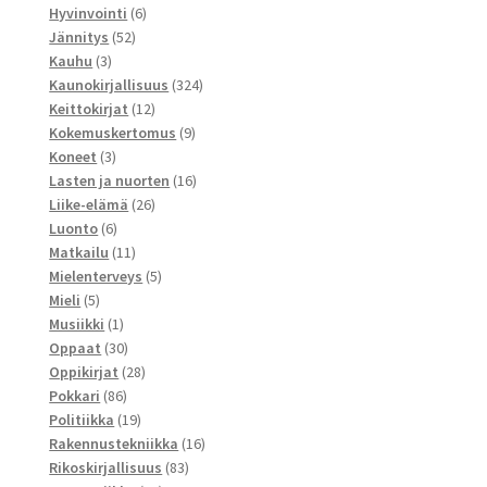
tuotetta
6
Hyvinvointi
6
52
tuotetta
Jännitys
52
3
tuotetta
Kauhu
3
tuotetta
324
Kaunokirjallisuus
324
12
tuotetta
Keittokirjat
12
tuotetta
9
Kokemuskertomus
9
3
tuotetta
Koneet
3
tuotetta
16
Lasten ja nuorten
16
26
tuotetta
Liike-elämä
26
6
tuotetta
Luonto
6
tuotetta
11
Matkailu
11
tuotetta
5
Mielenterveys
5
5
tuotetta
Mieli
5
tuotetta
1
Musiikki
1
tuote
30
Oppaat
30
tuotetta
28
Oppikirjat
28
86
tuotetta
Pokkari
86
tuotetta
19
Politiikka
19
tuotetta
16
Rakennustekniikka
16
83
tuotetta
Rikoskirjallisuus
83