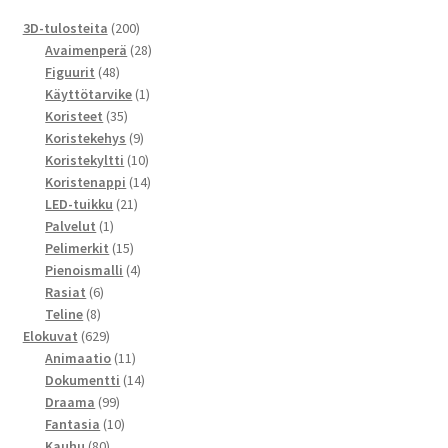
200
3D-tulosteita
200
tuotetta
28
Avaimenperä
28
48
tuotetta
Figuurit
48
tuotetta
1
Käyttötarvike
1
35
tuote
Koristeet
35
tuotetta
9
Koristekehys
9
tuotetta
10
Koristekyltti
10
tuotetta
14
Koristenappi
14
21
tuotetta
LED-tuikku
21
1
tuotetta
Palvelut
1
tuote
15
Pelimerkit
15
tuotetta
4
Pienoismalli
4
6
tuotetta
Rasiat
6
8
tuotetta
Teline
8
tuotetta
629
Elokuvat
629
tuotetta
11
Animaatio
11
tuotetta
14
Dokumentti
14
99
tuotetta
Draama
99
tuotetta
10
Fantasia
10
80
tuotetta
Kauhu
80