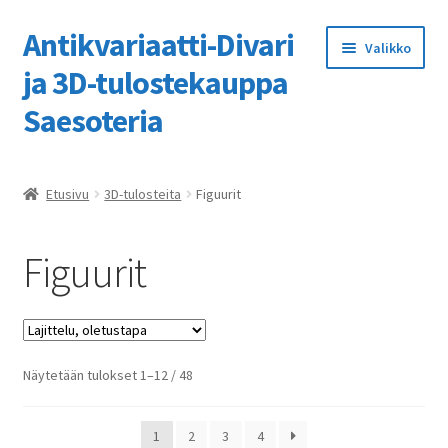
Antikvariaatti-Divari
Siirry
Siirry
Valikko
navigointiin
sisältöön
ja 3D-tulostekauppa
Saesoteria
Etusivu
Etusivu
3D-tulosteita
Figuurit
3D-tulostuspalvelumme
Figuurit
Kassa
Kaupan ohje
Näytetään tulokset 1–12 / 48
Kauppa
Ostoskori
1
2
3
4