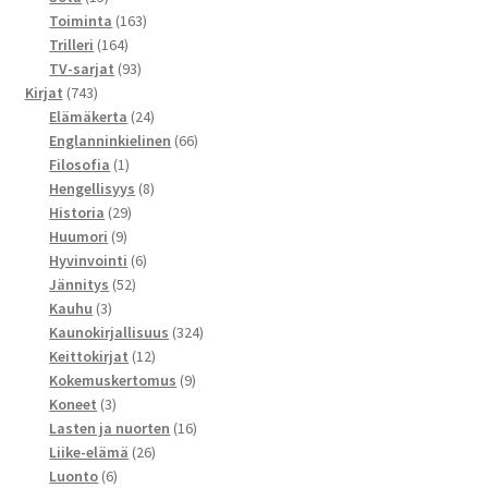
tuotetta
163
Toiminta
163
164
tuotetta
Trilleri
164
tuotetta
93
TV-sarjat
93
743
tuotetta
Kirjat
743
tuotetta
24
Elämäkerta
24
tuotetta
66
Englanninkielinen
66
1
tuotetta
Filosofia
1
tuote
8
Hengellisyys
8
29
tuotetta
Historia
29
9
tuotetta
Huumori
9
tuotetta
6
Hyvinvointi
6
52
tuotetta
Jännitys
52
3
tuotetta
Kauhu
3
tuotetta
324
Kaunokirjallisuus
324
12
tuotetta
Keittokirjat
12
tuotetta
9
Kokemuskertomus
9
3
tuotetta
Koneet
3
tuotetta
16
Lasten ja nuorten
16
26
tuotetta
Liike-elämä
26
6
tuotetta
Luonto
6