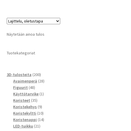
Näytetään ainoa tulos
Tuotekategoriat
200
3D-tulosteita
200
tuotetta
28
Avaimenperä
28
48
tuotetta
Figuurit
48
tuotetta
1
Käyttötarvike
1
35
tuote
Koristeet
35
tuotetta
9
Koristekehys
9
tuotetta
10
Koristekyltti
10
tuotetta
14
Koristenappi
14
21
tuotetta
LED-tuikku
21