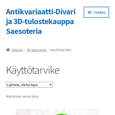
Antikvariaatti-Divari
Siirry
Siirry
Valikko
navigointiin
sisältöön
ja 3D-tulostekauppa
Saesoteria
Etusivu
Etusivu
3D-tulosteita
Käyttötarvike
3D-tulostuspalvelumme
Käyttötarvike
Kassa
Kaupan ohje
Näytetään ainoa tulos
Kauppa
Ostoskori