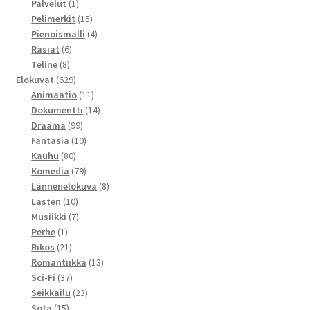
1
tuotetta
Palvelut
1
tuote
15
Pelimerkit
15
tuotetta
4
Pienoismalli
4
6
tuotetta
Rasiat
6
8
tuotetta
Teline
8
tuotetta
629
Elokuvat
629
tuotetta
11
Animaatio
11
tuotetta
14
Dokumentti
14
99
tuotetta
Draama
99
tuotetta
10
Fantasia
10
80
tuotetta
Kauhu
80
tuotetta
79
Komedia
79
tuotetta
8
Lännenelokuva
8
10
tuotetta
Lasten
10
tuotetta
7
Musiikki
7
1
tuotetta
Perhe
1
tuote
21
Rikos
21
tuotetta
13
Romantiikka
13
37
tuotetta
Sci-Fi
37
tuotetta
23
Seikkailu
23
15
tuotetta
Sota
15