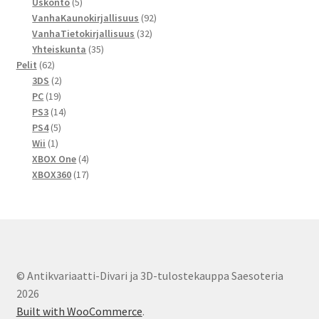
tuotetta
5
Uskonto
5
tuotetta
92
VanhaKaunokirjallisuus
92
32
tuotetta
VanhaTietokirjallisuus
32
35
tuotetta
Yhteiskunta
35
62
tuotetta
Pelit
62
tuotetta
2
3DS
2
19
tuotetta
PC
19
tuotetta
14
PS3
14
5
tuotetta
PS4
5
1
tuotetta
Wii
1
tuote
4
XBOX One
4
tuotetta
17
XBOX360
17
tuotetta
© Antikvariaatti-Divari ja 3D-tulostekauppa Saesoteria
2026
Built with WooCommerce
.