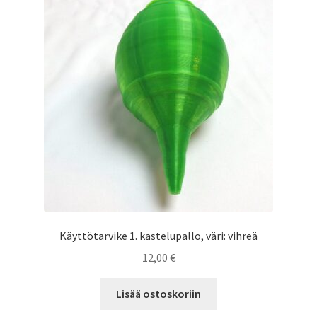
Saesoteria AI -Tekoälypalvelu
Tilauksen peruutus
Toimitusehdot
Yhteystiedot
Käyttötarvike 1. kastelupallo, väri: vihreä
12,00
€
Lisää ostoskoriin