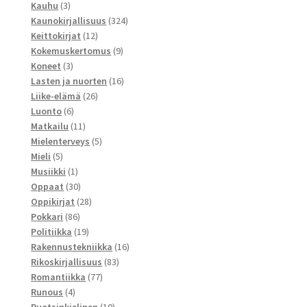
3
tuotetta
Kauhu
3
tuotetta
324
Kaunokirjallisuus
324
12
tuotetta
Keittokirjat
12
tuotetta
9
Kokemuskertomus
9
3
tuotetta
Koneet
3
tuotetta
16
Lasten ja nuorten
16
26
tuotetta
Liike-elämä
26
6
tuotetta
Luonto
6
tuotetta
11
Matkailu
11
tuotetta
5
Mielenterveys
5
5
tuotetta
Mieli
5
tuotetta
1
Musiikki
1
tuote
30
Oppaat
30
tuotetta
28
Oppikirjat
28
86
tuotetta
Pokkari
86
tuotetta
19
Politiikka
19
tuotetta
16
Rakennustekniikka
16
83
tuotetta
Rikoskirjallisuus
83
77
tuotetta
Romantiikka
77
4
tuotetta
Runous
4
tuotetta
10