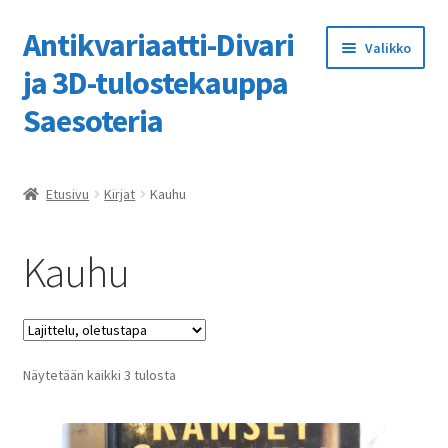
Antikvariaatti-Divari
Siirry
Siirry
Valikko
navigointiin
sisältöön
ja 3D-tulostekauppa
Saesoteria
Etusivu
Etusivu
Kirjat
Kauhu
3D-tulostuspalvelumme
Kauhu
Kassa
Kaupan ohje
Näytetään kaikki 3 tulosta
Kauppa
Ostoskori