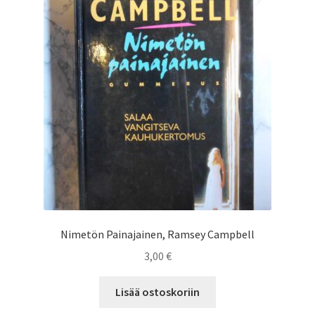
Saesoteria AI -Tekoälypalvelu
Tilauksen peruutus
Toimitusehdot
Yhteystiedot
Nimetön Painajainen, Ramsey Campbell
3,00
€
Lisää ostoskoriin