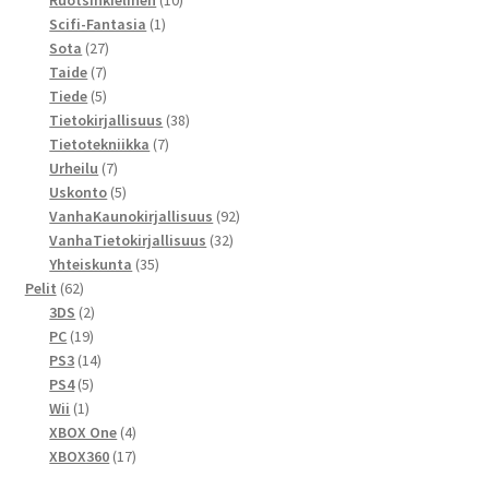
Ruotsinkielinen
10
1
tuotetta
Scifi-Fantasia
1
27
tuote
Sota
27
7
tuotetta
Taide
7
tuotetta
5
Tiede
5
tuotetta
38
Tietokirjallisuus
38
7
tuotetta
Tietotekniikka
7
7
tuotetta
Urheilu
7
tuotetta
5
Uskonto
5
tuotetta
92
VanhaKaunokirjallisuus
92
32
tuotetta
VanhaTietokirjallisuus
32
35
tuotetta
Yhteiskunta
35
62
tuotetta
Pelit
62
tuotetta
2
3DS
2
19
tuotetta
PC
19
tuotetta
14
PS3
14
5
tuotetta
PS4
5
1
tuotetta
Wii
1
tuote
4
XBOX One
4
tuotetta
17
XBOX360
17
tuotetta