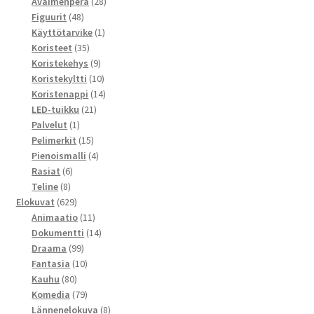
tuotetta
28
Avaimenperä
28
48
tuotetta
Figuurit
48
tuotetta
1
Käyttötarvike
1
35
tuote
Koristeet
35
tuotetta
9
Koristekehys
9
tuotetta
10
Koristekyltti
10
tuotetta
14
Koristenappi
14
21
tuotetta
LED-tuikku
21
1
tuotetta
Palvelut
1
tuote
15
Pelimerkit
15
tuotetta
4
Pienoismalli
4
6
tuotetta
Rasiat
6
8
tuotetta
Teline
8
tuotetta
629
Elokuvat
629
tuotetta
11
Animaatio
11
tuotetta
14
Dokumentti
14
99
tuotetta
Draama
99
tuotetta
10
Fantasia
10
80
tuotetta
Kauhu
80
tuotetta
79
Komedia
79
tuotetta
8
Lännenelokuva
8