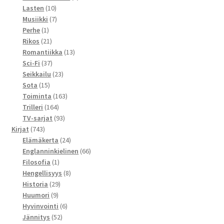
10
tuotetta
Lasten
10
tuotetta
7
Musiikki
7
1
tuotetta
Perhe
1
tuote
21
Rikos
21
tuotetta
13
Romantiikka
13
37
tuotetta
Sci-Fi
37
tuotetta
23
Seikkailu
23
15
tuotetta
Sota
15
tuotetta
163
Toiminta
163
164
tuotetta
Trilleri
164
tuotetta
93
TV-sarjat
93
743
tuotetta
Kirjat
743
tuotetta
24
Elämäkerta
24
tuotetta
66
Englanninkielinen
66
1
tuotetta
Filosofia
1
tuote
8
Hengellisyys
8
29
tuotetta
Historia
29
9
tuotetta
Huumori
9
tuotetta
6
Hyvinvointi
6
52
tuotetta
Jännitys
52