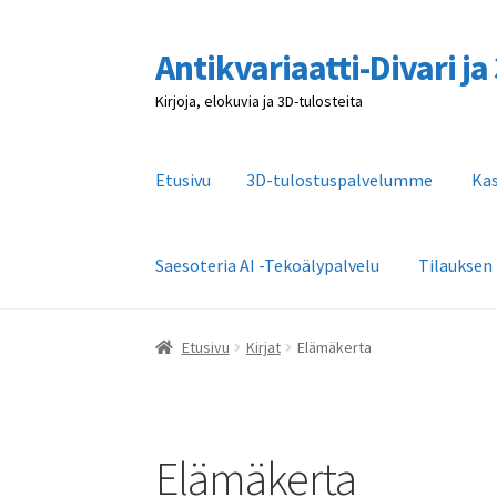
Antikvariaatti-Divari j
Siirry
Siirry
navigointiin
sisältöön
Kirjoja, elokuvia ja 3D-tulosteita
Etusivu
3D-tulostuspalvelumme
Ka
Saesoteria AI -Tekoälypalvelu
Tilauksen
Etusivu
3D-tulostuspalvelumme
Kassa
Kaupa
Etusivu
Kirjat
Elämäkerta
Tilauksen peruutus
Toimitusehdot
Yhteystie
Elämäkerta