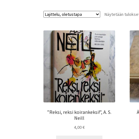
Näytetään tulokset
”Reksi, reksi koirankeksi!”, A. S.
Ä
Neill
4,00
€