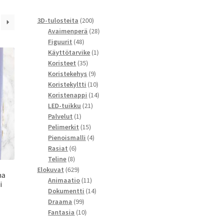
200
3D-tulosteita
200
tuotetta
28
Avaimenperä
28
48
tuotetta
Figuurit
48
tuotetta
1
Käyttötarvike
1
35
tuote
Koristeet
35
tuotetta
9
Koristekehys
9
tuotetta
10
Koristekyltti
10
tuotetta
14
Koristenappi
14
21
tuotetta
LED-tuikku
21
1
tuotetta
Palvelut
1
tuote
15
Pelimerkit
15
tuotetta
4
Pienoismalli
4
6
tuotetta
Rasiat
6
8
tuotetta
Teline
8
tuotetta
629
Elokuvat
629
na
tuotetta
11
Animaatio
11
i
tuotetta
14
Dokumentti
14
99
tuotetta
Draama
99
tuotetta
10
Fantasia
10