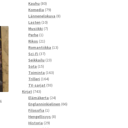
80
tuotetta
Kauhu
80
tuotetta
79
Komedia
79
tuotetta
8
Lännenelokuva
8
10
tuotetta
Lasten
10
tuotetta
7
Musiikki
7
1
tuotetta
Perhe
1
tuote
21
Rikos
21
tuotetta
13
Romantiikka
13
37
tuotetta
Sci-Fi
37
tuotetta
23
Seikkailu
23
15
tuotetta
Sota
15
tuotetta
163
Toiminta
163
164
tuotetta
Trilleri
164
tuotetta
93
TV-sarjat
93
743
tuotetta
Kirjat
743
tuotetta
24
Elämäkerta
24
i
tuotetta
66
Englanninkielinen
66
1
tuotetta
Filosofia
1
tuote
8
Hengellisyys
8
29
tuotetta
Historia
29