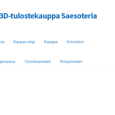
a 3D-tulostekauppa Saesoteria
ssa
Kaupan ohje
Kauppa
Ostoskori
 peruutus
Toimitusehdot
Yhteystiedot
n ohje
Kauppa
Ostoskori
Saesoteria AI -Tekoälypalvelu
dot