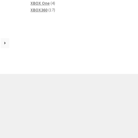
tuote
4
XBOX One
4
tuotetta
17
XBOX360
17
tuotetta