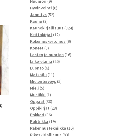
9
tuotetta
Huumori
9
tuotetta
6
Hyvinvointi
6
52
tuotetta
Jännitys
52
3
tuotetta
Kauhu
3
tuotetta
324
Kaunokirjallisuus
324
12
tuotetta
Keittokirjat
12
tuotetta
9
Kokemuskertomus
9
3
tuotetta
Koneet
3
tuotetta
16
Lasten ja nuorten
16
26
tuotetta
Liike-elämä
26
6
tuotetta
Luonto
6
tuotetta
11
Matkailu
11
tuotetta
5
Mielenterveys
5
5
tuotetta
Mieli
5
tuotetta
1
Musiikki
1
tuote
30
Oppaat
30
r,
tuotetta
28
Oppikirjat
28
86
tuotetta
Pokkari
86
tuotetta
19
Politiikka
19
tuotetta
16
Rakennustekniikka
16
83
tuotetta
Rikoskirjallisuus
83