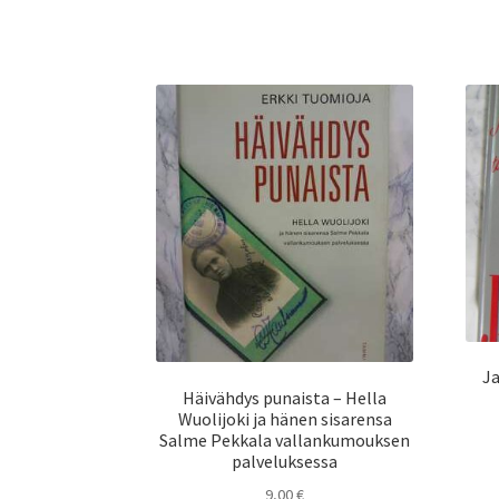
Ja
Häivähdys punaista – Hella
Wuolijoki ja hänen sisarensa
Salme Pekkala vallankumouksen
palveluksessa
9,00
€