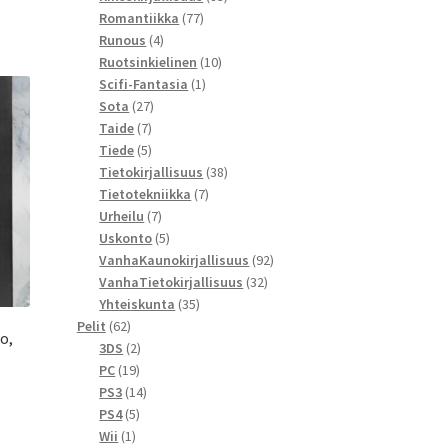
77
tuotetta
Romantiikka
77
4
tuotetta
Runous
4
tuotetta
10
Ruotsinkielinen
10
1
tuotetta
Scifi-Fantasia
1
27
tuote
Sota
27
7
tuotetta
Taide
7
tuotetta
5
Tiede
5
tuotetta
38
Tietokirjallisuus
38
7
tuotetta
Tietotekniikka
7
7
tuotetta
Urheilu
7
tuotetta
5
Uskonto
5
tuotetta
92
VanhaKaunokirjallisuus
92
32
tuotetta
VanhaTietokirjallisuus
32
35
tuotetta
Yhteiskunta
35
62
tuotetta
Pelit
62
o,
tuotetta
2
3DS
2
19
tuotetta
PC
19
tuotetta
14
PS3
14
5
tuotetta
PS4
5
1
tuotetta
Wii
1