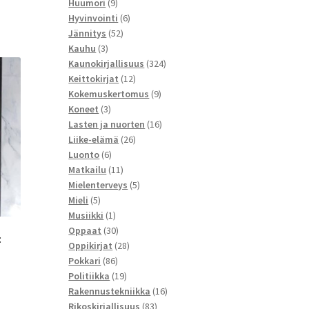
9
tuotetta
Huumori
9
tuotetta
6
Hyvinvointi
6
52
tuotetta
Jännitys
52
3
tuotetta
Kauhu
3
tuotetta
324
Kaunokirjallisuus
324
12
tuotetta
Keittokirjat
12
tuotetta
9
Kokemuskertomus
9
3
tuotetta
Koneet
3
tuotetta
16
Lasten ja nuorten
16
26
tuotetta
Liike-elämä
26
6
tuotetta
Luonto
6
tuotetta
11
Matkailu
11
tuotetta
5
Mielenterveys
5
5
tuotetta
Mieli
5
tuotetta
1
Musiikki
1
tuote
30
Oppaat
30
:
tuotetta
28
Oppikirjat
28
86
tuotetta
Pokkari
86
tuotetta
19
Politiikka
19
tuotetta
16
Rakennustekniikka
16
83
tuotetta
Rikoskirjallisuus
83