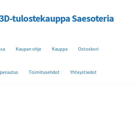
a 3D-tulostekauppa Saesoteria
ssa
Kaupan ohje
Kauppa
Ostoskori
 peruutus
Toimitusehdot
Yhteystiedot
n ohje
Kauppa
Ostoskori
Saesoteria AI -Tekoälypalvelu
dot