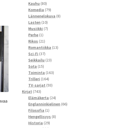
80
tuotetta
Kauhu
80
tuotetta
79
Komedia
79
tuotetta
8
Lännenelokuva
8
10
tuotetta
Lasten
10
tuotetta
7
Musiikki
7
1
tuotetta
Perhe
1
tuote
21
Rikos
21
tuotetta
13
Romantiikka
13
37
tuotetta
Sci-Fi
37
tuotetta
23
Seikkailu
23
15
tuotetta
Sota
15
tuotetta
163
Toiminta
163
164
tuotetta
Trilleri
164
tuotetta
93
TV-sarjat
93
743
tuotetta
Kirjat
743
tuotetta
24
Elämäkerta
24
uvaa
tuotetta
66
Englanninkielinen
66
1
tuotetta
Filosofia
1
tuote
8
Hengellisyys
8
29
tuotetta
Historia
29