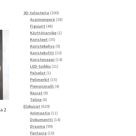
200
3D-tulosteita
200
tuotetta
28
Avaimenperä
28
48
tuotetta
Figuurit
48
tuotetta
1
Käyttötarvike
1
35
tuote
Koristeet
35
tuotetta
9
Koristekehys
9
tuotetta
10
Koristekyltti
10
tuotetta
14
Koristenappi
14
21
tuotetta
LED-tuikku
21
1
tuotetta
Palvelut
1
tuote
15
Pelimerkit
15
tuotetta
4
Pienoismalli
4
6
tuotetta
Rasiat
6
8
tuotetta
Teline
8
tuotetta
629
Elokuvat
629
a 2
tuotetta
11
Animaatio
11
tuotetta
14
Dokumentti
14
99
tuotetta
Draama
99
tuotetta
10
Fantasia
10