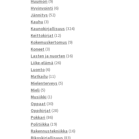
9
tuotetta
Huumori
9
tuotetta
6
Hyvinvointi
6
52
tuotetta
Jännitys
52
3
tuotetta
Kauhu
3
tuotetta
324
Kaunokirjallisuus
324
12
tuotetta
Keittokirjat
12
tuotetta
9
Kokemuskertomus
9
3
tuotetta
Koneet
3
tuotetta
16
Lasten ja nuorten
16
26
tuotetta
Liike-elämä
26
6
tuotetta
Luonto
6
tuotetta
11
Matkailu
11
tuotetta
5
Mielenterveys
5
5
tuotetta
Mieli
5
tuotetta
1
Musiikki
1
tuote
30
Oppaat
30
tuotetta
28
Oppikirjat
28
86
tuotetta
Pokkari
86
tuotetta
19
Politiikka
19
tuotetta
16
Rakennustekniikka
16
83
tuotetta
Rikoskirjallisuus
83