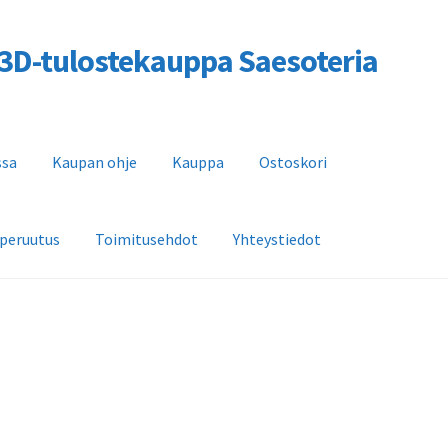
a 3D-tulostekauppa Saesoteria
ssa
Kaupan ohje
Kauppa
Ostoskori
 peruutus
Toimitusehdot
Yhteystiedot
n ohje
Kauppa
Ostoskori
Saesoteria AI -Tekoälypalvelu
dot