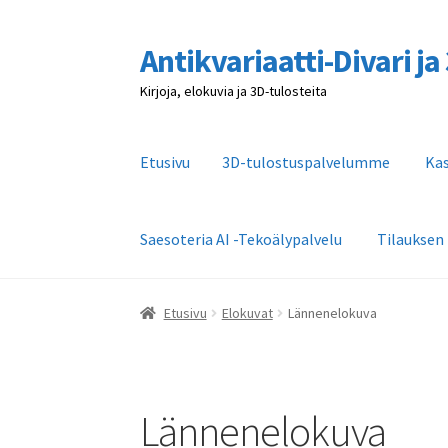
Antikvariaatti-Divari j
Siirry
Siirry
navigointiin
sisältöön
Kirjoja, elokuvia ja 3D-tulosteita
Etusivu
3D-tulostuspalvelumme
Ka
Saesoteria AI -Tekoälypalvelu
Tilauksen
Etusivu
3D-tulostuspalvelumme
Kassa
Kaupa
Etusivu
Elokuvat
Lännenelokuva
Tilauksen peruutus
Toimitusehdot
Yhteystie
Lännenelokuva