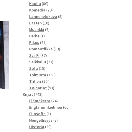
80
tuotetta
Kauhu
80
tuotetta
79
Komedia
79
tuotetta
8
Lännenelokuva
8
10
tuotetta
Lasten
10
tuotetta
7
Musiikki
7
1
tuotetta
Perhe
1
tuote
21
Rikos
21
tuotetta
13
Romantiikka
13
37
tuotetta
Sci-Fi
37
tuotetta
23
Seikkailu
23
15
tuotetta
Sota
15
tuotetta
163
Toiminta
163
164
tuotetta
Trilleri
164
tuotetta
93
TV-sarjat
93
743
tuotetta
Kirjat
743
tuotetta
24
Elämäkerta
24
tuotetta
66
Englanninkielinen
66
1
tuotetta
Filosofia
1
tuote
8
Hengellisyys
8
29
tuotetta
Historia
29