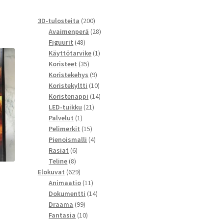
200
3D-tulosteita
200
tuotetta
28
Avaimenperä
28
48
tuotetta
Figuurit
48
tuotetta
1
Käyttötarvike
1
35
tuote
Koristeet
35
tuotetta
9
Koristekehys
9
tuotetta
10
Koristekyltti
10
tuotetta
14
Koristenappi
14
21
tuotetta
LED-tuikku
21
1
tuotetta
Palvelut
1
tuote
15
Pelimerkit
15
tuotetta
4
Pienoismalli
4
6
tuotetta
Rasiat
6
8
tuotetta
Teline
8
tuotetta
629
Elokuvat
629
tuotetta
11
Animaatio
11
tuotetta
14
Dokumentti
14
99
tuotetta
Draama
99
tuotetta
10
Fantasia
10